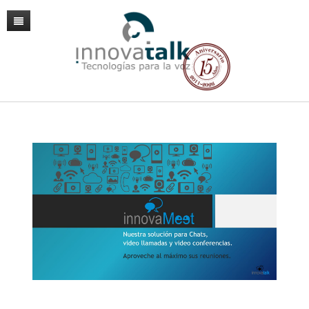
Inicio
VoIP
Fibra
Centralitas VoIP en Cloud
Productos
Operador IP
Móvil
Mantenimiento Infraestructura VoIP
Hardware
Tarifas, numeraciones y portabilidades
Contacto / Accesos
Proyectos Contact Center / Telefonía
Software
Fax IP
Mantenimiento Asterisk
Gateways
Soluciones a medida VoIP
Política de Privacidad
Monitorización remota
Telefonos / Video IP
Reporting
Dinstar Gateway VoIP UC2000-VG 32P
Acceso Clientes VoIP
Conferencia
Softphone y WebPhone
Dinstar Gateway VoIP UC2000-VF 16P
Grandstream IP GXP 2130
Asternic: Estadísticas para Call Centers
Aviso Legal
Auriculares
MS Office 365
Dinstar Gateway VoIP UC2000-VE 4/8P
Grandstream IP GRP 2634
Grandstream GAC2500
CDR Reports