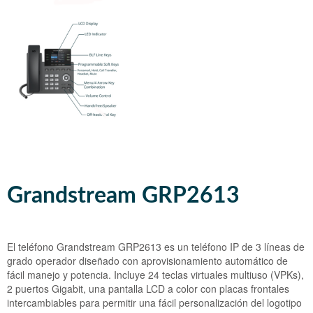
InnovaMeet
Grandstream IP GRP 2624
Polycom SS IP 5000
Auricular Plantronics CS540
Flash Operator Panel 2
Grandstream IP GRP 2616
Polycom SS IP 6000
Auricular Addcom ADD-880
Grandstream IP GRP 2615
Polycom SS IP 7000
Grandstream IP GRP 2614
Grandstream IP GRP 2613
Grandstream IP GRP 2612
Grandstream IP GRP 2604
Grandstream GRP2613
Grandstream IP GRP 2603
Grandstream IP GXP 2135
El teléfono Grandstream GRP2613 es un teléfono IP de 3 líneas de
Grandstream IP GXP 2140
grado operador diseñado con aprovisionamiento automático de
fácil manejo y potencia. Incluye 24 teclas virtuales multiuso (VPKs),
Grandstream IP GXP 2160
2 puertos Gigabit, una pantalla LCD a color con placas frontales
intercambiables para permitir una fácil personalización del logotipo