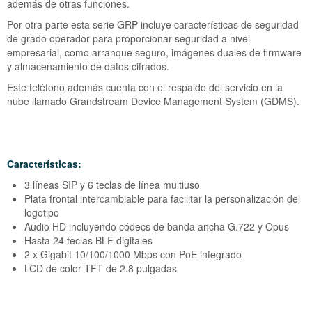
Grandstream IP GXP 2170
además de otras funciones.
Por otra parte esta serie GRP incluye características de seguridad
Grandstream Teclado Expansión GXP 2000
de grado operador para proporcionar seguridad a nivel
empresarial, como arranque seguro, imágenes duales de firmware
Grandstream Teclado Expansión GXP 2200
y almacenamiento de datos cifrados.
Este teléfono además cuenta con el respaldo del servicio en la
Grandstream Teclado Expansión GBX20
nube llamado Grandstream Device Management System (GDMS).
Características:
3 líneas SIP y 6 teclas de línea multiuso
Plata frontal intercambiable para facilitar la personalización del
logotipo
Audio HD incluyendo códecs de banda ancha G.722 y Opus
Hasta 24 teclas BLF digitales
2 x Gigabit 10/100/1000 Mbps con PoE integrado
LCD de color TFT de 2.8 pulgadas